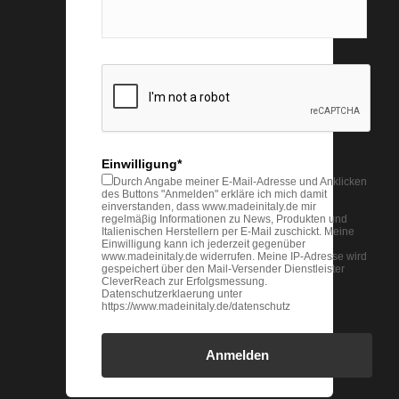
Einwilligung*
Durch Angabe meiner E-Mail-Adresse und Anklicken
des Buttons "Anmelden" erkläre ich mich damit
einverstanden, dass www.madeinitaly.de mir
regelmäβig Informationen zu News, Produkten und
Italienischen Herstellern per E-Mail zuschickt. Meine
Einwilligung kann ich jederzeit gegenüber
www.madeinitaly.de widerrufen. Meine IP-Adresse wird
gespeichert über den Mail-Versender Dienstleister
CleverReach zur Erfolgsmessung.
Datenschutzerklaerung unter
https://www.madeinitaly.de/datenschutz
Anmelden