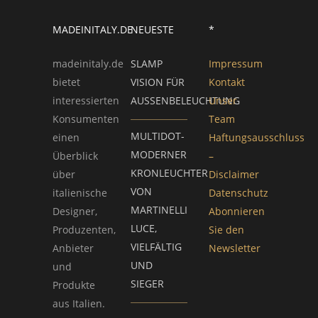
MADEINITALY.DE
NEUESTE
*
madeinitaly.de
SLAMP
Impressum
bietet
VISION FÜR
Kontakt
interessierten
AUSSENBELEUCHTUNG
Unser
Konsumenten
Team
MULTIDOT-
einen
Haftungsausschluss
MODERNER
Überblick
–
KRONLEUCHTER
über
Disclaimer
VON
italienische
Datenschutz
MARTINELLI
Designer,
Abonnieren
LUCE,
Produzenten,
Sie den
VIELFÄLTIG
Anbieter
Newsletter
UND
und
SIEGER
Produkte
aus Italien.