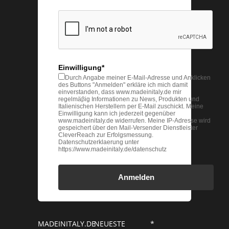
Einwilligung*
Durch Angabe meiner E-Mail-Adresse und Anklicken
des Buttons "Anmelden" erkläre ich mich damit
einverstanden, dass www.madeinitaly.de mir
regelmäβig Informationen zu News, Produkten und
Italienischen Herstellern per E-Mail zuschickt. Meine
Einwilligung kann ich jederzeit gegenüber
www.madeinitaly.de widerrufen. Meine IP-Adresse wird
gespeichert über den Mail-Versender Dienstleister
CleverReach zur Erfolgsmessung.
Datenschutzerklaerung unter
https://www.madeinitaly.de/datenschutz
Anmelden
MADEINITALY.DE
NEUESTE
*