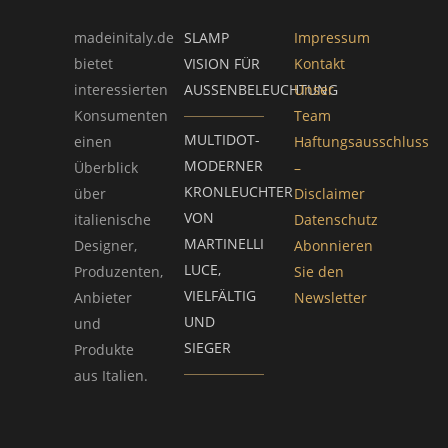
madeinitaly.de
SLAMP
Impressum
bietet
VISION FÜR
Kontakt
interessierten
AUSSENBELEUCHTUNG
Unser
Konsumenten
Team
MULTIDOT-
einen
Haftungsausschluss
MODERNER
Überblick
–
KRONLEUCHTER
über
Disclaimer
VON
italienische
Datenschutz
MARTINELLI
Designer,
Abonnieren
LUCE,
Produzenten,
Sie den
VIELFÄLTIG
Anbieter
Newsletter
UND
und
SIEGER
Produkte
aus Italien.