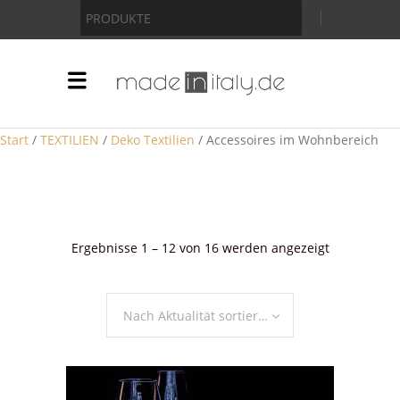
Anzeige
PRODUKTE
Start
/
TEXTILIEN
/
Deko Textilien
/ Accessoires im Wohnbereich
Nach
Ergebnisse 1 – 12 von 16 werden angezeigt
Aktualität
sortiert
Nach Aktualität sortieren