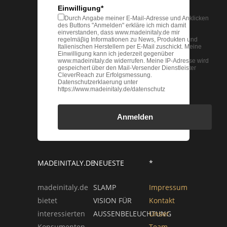
Einwilligung*
Durch Angabe meiner E-Mail-Adresse und Anklicken
des Buttons "Anmelden" erkläre ich mich damit
einverstanden, dass www.madeinitaly.de mir
regelmäβig Informationen zu News, Produkten und
Italienischen Herstellern per E-Mail zuschickt. Meine
Einwilligung kann ich jederzeit gegenüber
www.madeinitaly.de widerrufen. Meine IP-Adresse wird
gespeichert über den Mail-Versender Dienstleister
CleverReach zur Erfolgsmessung.
Datenschutzerklaerung unter
https://www.madeinitaly.de/datenschutz
Anmelden
MADEINITALY.DE
NEUESTE
*
madeinitaly.de
SLAMP
Impressum
bietet
VISION FÜR
Kontakt
interessierten
AUSSENBELEUCHTUNG
Unser
Konsumenten
Team