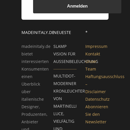
Anmelden
MADEINITALY.DE
NEUESTE
*
madeinitaly.de
SLAMP
Impressum
bietet
VISION FÜR
Kontakt
interessierten
AUSSENBELEUCHTUNG
Unser
Konsumenten
Team
MULTIDOT-
einen
Haftungsausschluss
MODERNER
Überblick
–
KRONLEUCHTER
über
Disclaimer
VON
italienische
Datenschutz
MARTINELLI
Designer,
Abonnieren
LUCE,
Produzenten,
Sie den
VIELFÄLTIG
Anbieter
Newsletter
UND
und