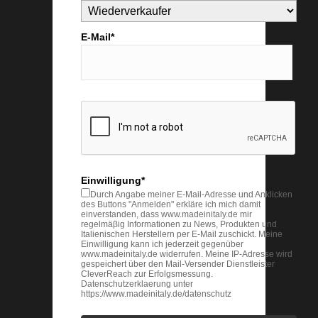
E-Mail*
Einwilligung*
Durch Angabe meiner E-Mail-Adresse und Anklicken
des Buttons "Anmelden" erkläre ich mich damit
einverstanden, dass www.madeinitaly.de mir
regelmäβig Informationen zu News, Produkten und
Italienischen Herstellern per E-Mail zuschickt. Meine
Einwilligung kann ich jederzeit gegenüber
www.madeinitaly.de widerrufen. Meine IP-Adresse wird
gespeichert über den Mail-Versender Dienstleister
CleverReach zur Erfolgsmessung.
Datenschutzerklaerung unter
https://www.madeinitaly.de/datenschutz