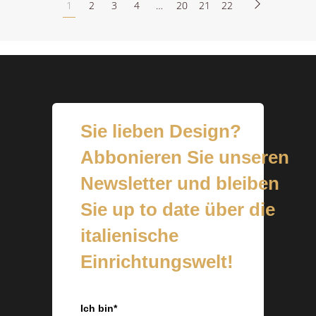
1
2
3
4
…
20
21
22
Sie lieben Design?
Abbonieren Sie unseren
Newsletter und bleiben
Sie up to date über die
italienische
Einrichtungswelt!
Ich bin*