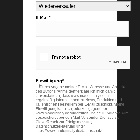
E-Mail*
Einwilligung*
Durch Angabe meiner E-Mail-Adresse und Anklicken
des Buttons "Anmelden" erkläre ich mich damit
einverstanden, dass www.madeinitaly.de mir
regelmäβig Informationen zu News, Produkten und
Italienischen Herstellern per E-Mail zuschickt. Meine
Einwilligung kann ich jederzeit gegenüber
www.madeinitaly.de widerrufen. Meine IP-Adresse wird
gespeichert über den Mail-Versender Dienstleister
CleverReach zur Erfolgsmessung.
Datenschutzerklaerung unter
https://www.madeinitaly.de/datenschutz