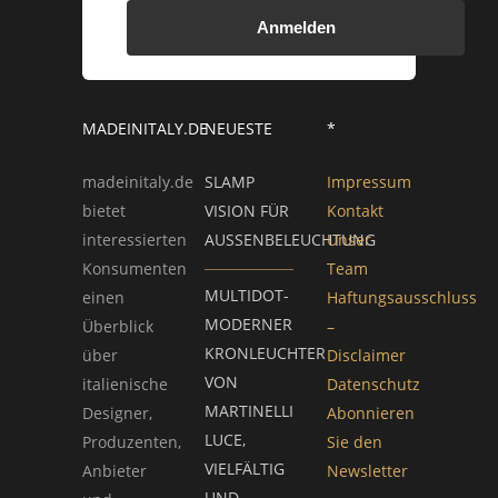
Anmelden
MADEINITALY.DE
NEUESTE
*
madeinitaly.de
SLAMP
Impressum
bietet
VISION FÜR
Kontakt
interessierten
AUSSENBELEUCHTUNG
Unser
Konsumenten
Team
MULTIDOT-
einen
Haftungsausschluss
MODERNER
Überblick
–
KRONLEUCHTER
über
Disclaimer
VON
italienische
Datenschutz
MARTINELLI
Designer,
Abonnieren
LUCE,
Produzenten,
Sie den
VIELFÄLTIG
Anbieter
Newsletter
UND