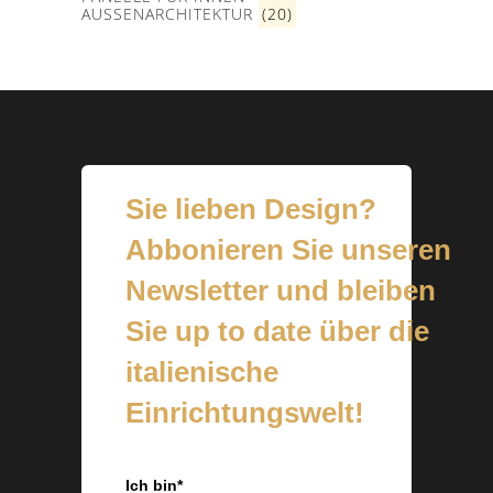
AUSSENARCHITEKTUR
(20)
Sie lieben Design?
Abbonieren Sie unseren
Newsletter und bleiben
Sie up to date über die
italienische
Einrichtungswelt!
Ich bin*