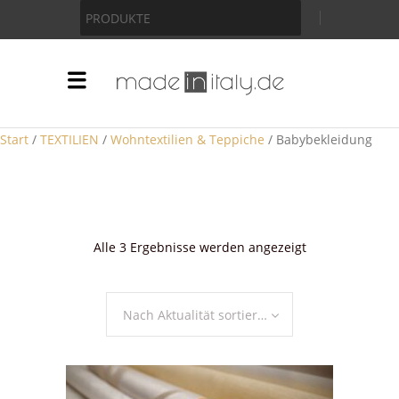
Anzeige
PRODUKTE
Start
/
TEXTILIEN
/
Wohntextilien & Teppiche
/ Babybekleidung
Nach
Alle 3 Ergebnisse werden angezeigt
Aktualität
sortiert
Nach Aktualität sortieren