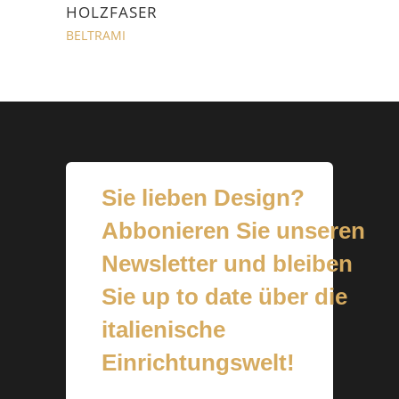
HOLZFASER
BELTRAMI
Sie lieben Design?
Abbonieren Sie unseren
Newsletter und bleiben
Sie up to date über die
italienische
Einrichtungswelt!