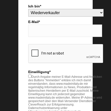
Ich bin*
E-Mail*
Einwilligung*
Durch Angabe meiner E-Mail-Adresse und Anklicken
des Buttons "Anmelden" erkläre ich mich damit
einverstanden, dass www.madeinitaly.de mir
regelmäβig Informationen zu News, Produkten und
Italienischen Herstellern per E-Mail zuschickt. Meine
Einwilligung kann ich jederzeit gegenüber
www.madeinitaly.de widerrufen. Meine IP-Adresse wird
gespeichert über den Mail-Versender Dienstleister
CleverReach zur Erfolgsmessung.
Datenschutzerklaerung unter