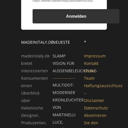
https://www.madeinitaly.de/datenschutz
Anmelden
MADEINITALY.DE
NEUESTE
*
madeinitaly.de
SLAMP
Impressum
bietet
VISION FÜR
Kontakt
interessierten
AUSSENBELEUCHTUNG
Unser
Konsumenten
Team
MULTIDOT-
einen
Haftungsausschluss
MODERNER
Überblick
–
KRONLEUCHTER
über
Disclaimer
VON
italienische
Datenschutz
MARTINELLI
Designer,
Abonnieren
LUCE,
Produzenten,
Sie den