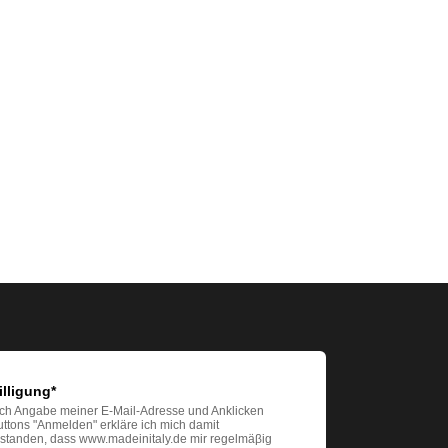
illigung*
ch Angabe meiner E-Mail-Adresse und Anklicken
ttons "Anmelden" erkläre ich mich damit
rstanden, dass www.madeinitaly.de mir regelmäβig