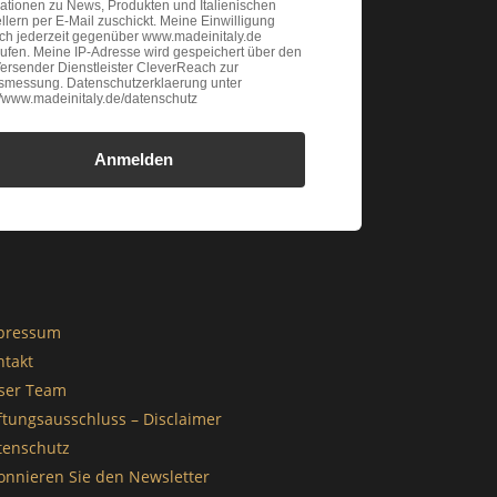
ationen zu News, Produkten und Italienischen
llern per E-Mail zuschickt. Meine Einwilligung
ich jederzeit gegenüber www.madeinitaly.de
ufen. Meine IP-Adresse wird gespeichert über den
ersender Dienstleister CleverReach zur
gsmessung. Datenschutzerklaerung unter
://www.madeinitaly.de/datenschutz
Anmelden
pressum
ntakt
ser Team
ftungsausschluss – Disclaimer
tenschutz
onnieren Sie den Newsletter