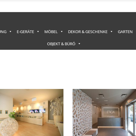
UNG
E-GERÄTE
MÖBEL
DEKOR & GESCHENKE
GARTEN
OBJEKT & BÜRÓ