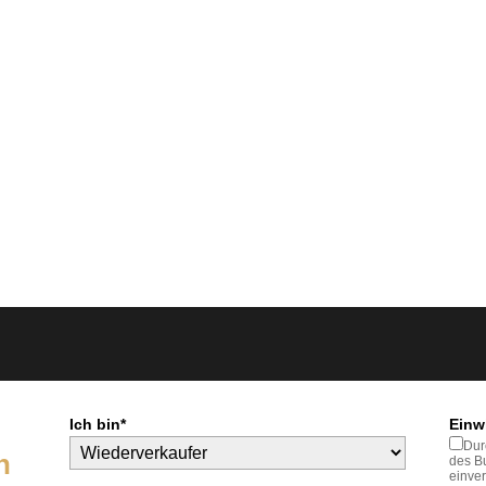
Ich bin*
Einw
Dur
n
des Bu
einve