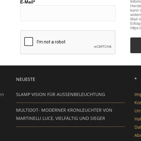
E-Mail*
Inform
Herste
kann 
widerr
Mail-V
Erfol
https
NEUESTE
*
en
SLAMP VISION FÜR AUSSENBELEUCHTUNG
Im
Ko
MULTIDOT- MODERNER KRONLEUCHTER VON
Un
MARTINELLI LUCE, VIELFÄLTIG UND SIEGER
Ha
Da
Ab