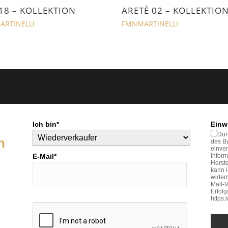
18 – KOLLEKTION
ARETÈ 02 – KOLLEKTIO
RTINELLI
FMNMARTINELLI
Ich bin*
Einw
Dur
n
des Bu
einve
E-Mail*
Inform
Herste
kann 
widerr
Mail-V
Erfol
https