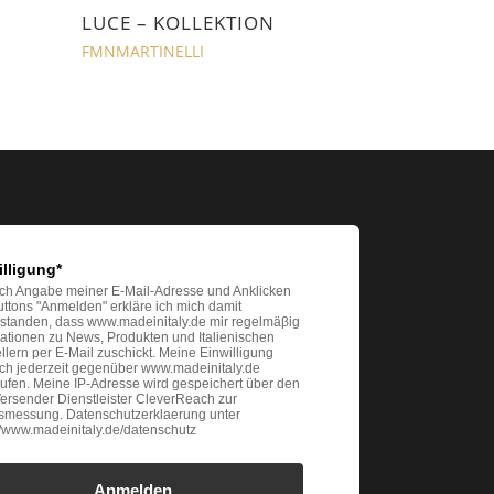
N
LUCE – KOLLEKTION
FMNMARTINELLI
illigung*
ch Angabe meiner E-Mail-Adresse und Anklicken
ttons "Anmelden" erkläre ich mich damit
rstanden, dass www.madeinitaly.de mir regelmäβig
ationen zu News, Produkten und Italienischen
llern per E-Mail zuschickt. Meine Einwilligung
ich jederzeit gegenüber www.madeinitaly.de
ufen. Meine IP-Adresse wird gespeichert über den
ersender Dienstleister CleverReach zur
gsmessung. Datenschutzerklaerung unter
://www.madeinitaly.de/datenschutz
Anmelden