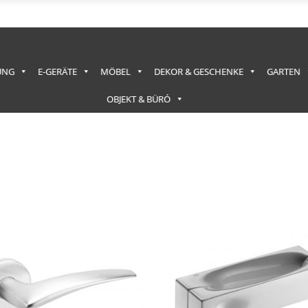
UNG
E-GERÄTE
MÖBEL
DEKOR & GESCHENKE
GARTEN
OBJEKT & BÜRÓ