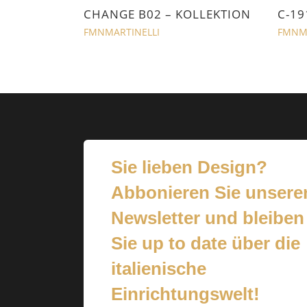
CHANGE B02 – KOLLEKTION
C-19
FMNMARTINELLI
FMNMA
Sie lieben Design?
Abbonieren Sie unsere
Newsletter und bleiben
Sie up to date über die
italienische
Einrichtungswelt!