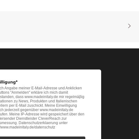
illigung*
ch Angabe meiner E-Mail-Adresse und Anklicken
ttons "Anmelden" erkläre ich mich damit
rstanden, dass www.madeinitaly.de mir regelmäβig
ationen zu News, Produkten und Italienischen
llern per E-Mail zuschickt. Meine Einwilligung
ich jederzeit gegenüber www.madeinitaly.de
ufen. Meine IP-Adresse wird gespeichert über den
ersender Dienstleister CleverReach zur
gsmessung. Datenschutzerklaerung unter
://www.madeinitaly.de/datenschutz