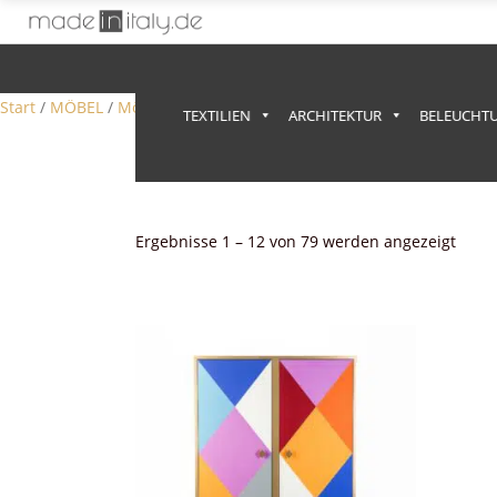
Anzeige
Start
/
MÖBEL
/
Möbel
/ Kleiderschränke
TEXTILIEN
ARCHITEKTUR
BELEUCHT
Nach
Ergebnisse 1 – 12 von 79 werden angezeigt
Aktua
sortie