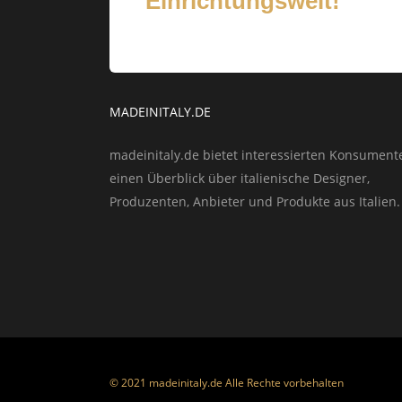
Einrichtungswelt!
MADEINITALY.DE
madeinitaly.de bietet interessierten Konsument
einen Überblick über italienische Designer,
Produzenten, Anbieter und Produkte aus Italien.
© 2021 madeinitaly.de Alle Rechte vorbehalten