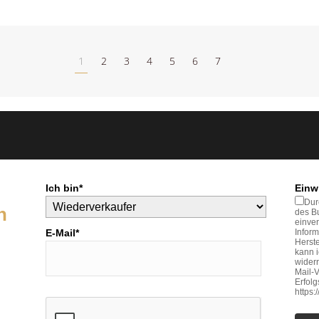
1
2
3
4
5
6
7
Ich bin*
Einw
Dur
n
des Bu
einve
E-Mail*
Inform
Herste
kann 
widerr
Mail-V
Erfol
https