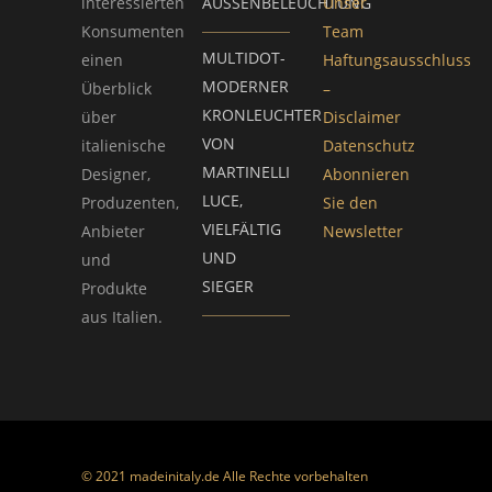
interessierten
AUSSENBELEUCHTUNG
Unser
Konsumenten
Team
MULTIDOT-
einen
Haftungsausschluss
MODERNER
Überblick
–
KRONLEUCHTER
über
Disclaimer
VON
italienische
Datenschutz
MARTINELLI
Designer,
Abonnieren
LUCE,
Produzenten,
Sie den
VIELFÄLTIG
Anbieter
Newsletter
UND
und
SIEGER
Produkte
aus Italien.
© 2021 madeinitaly.de Alle Rechte vorbehalten