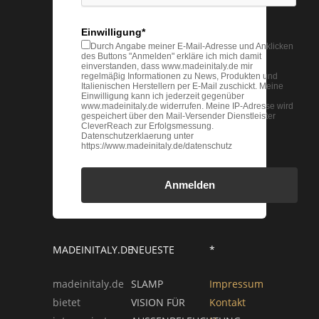
Einwilligung*
Durch Angabe meiner E-Mail-Adresse und Anklicken
des Buttons "Anmelden" erkläre ich mich damit
einverstanden, dass www.madeinitaly.de mir
regelmäβig Informationen zu News, Produkten und
Italienischen Herstellern per E-Mail zuschickt. Meine
Einwilligung kann ich jederzeit gegenüber
www.madeinitaly.de widerrufen. Meine IP-Adresse wird
gespeichert über den Mail-Versender Dienstleister
CleverReach zur Erfolgsmessung.
Datenschutzerklaerung unter
https://www.madeinitaly.de/datenschutz
Anmelden
MADEINITALY.DE
NEUESTE
*
madeinitaly.de
SLAMP
Impressum
bietet
VISION FÜR
Kontakt