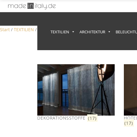
Anzeige
Start
/
TEXTILIEN
/ Dekoration - Möbelstoffe
TEXTILIEN
ARCHITEKTUR
BELEUCHT
DEKORATIONSSTOFFE
(17)
HOTEL
(17)