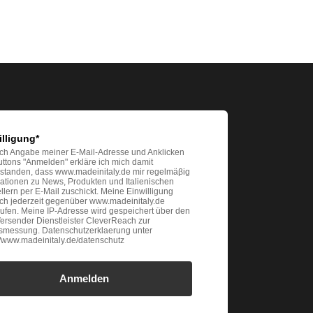
illigung*
ch Angabe meiner E-Mail-Adresse und Anklicken
ttons "Anmelden" erkläre ich mich damit
rstanden, dass www.madeinitaly.de mir regelmäβig
ationen zu News, Produkten und Italienischen
llern per E-Mail zuschickt. Meine Einwilligung
ich jederzeit gegenüber www.madeinitaly.de
ufen. Meine IP-Adresse wird gespeichert über den
ersender Dienstleister CleverReach zur
gsmessung. Datenschutzerklaerung unter
://www.madeinitaly.de/datenschutz
Anmelden