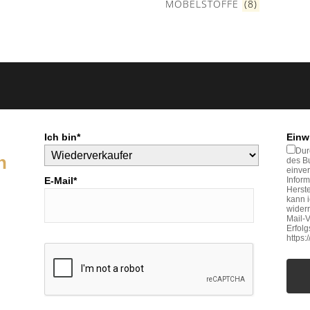
MÖBELSTOFFE
(8)
Ich bin*
Einw
Dur
n
des Bu
einve
E-Mail*
Inform
Herste
kann 
widerr
Mail-V
Erfol
https