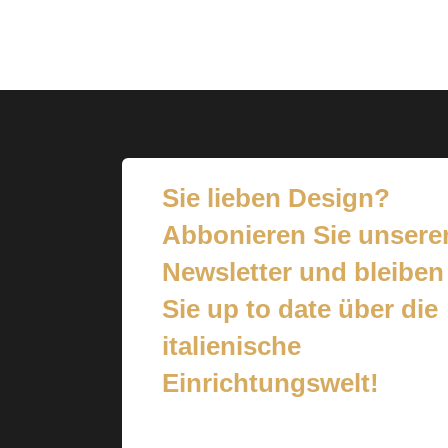
Sie lieben Design?
Abbonieren Sie unsere
Newsletter und bleiben
Sie up to date über die
italienische
Einrichtungswelt!