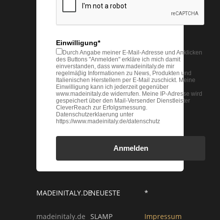
Einwilligung*
Durch Angabe meiner E-Mail-Adresse und Anklicken
des Buttons "Anmelden" erkläre ich mich damit
einverstanden, dass www.madeinitaly.de mir
regelmäβig Informationen zu News, Produkten und
Italienischen Herstellern per E-Mail zuschickt. Meine
Einwilligung kann ich jederzeit gegenüber
www.madeinitaly.de widerrufen. Meine IP-Adresse wird
gespeichert über den Mail-Versender Dienstleister
CleverReach zur Erfolgsmessung.
Datenschutzerklaerung unter
https://www.madeinitaly.de/datenschutz
Anmelden
MADEINITALY.DE
NEUESTE
*
madeinitaly.de
SLAMP
Impressum