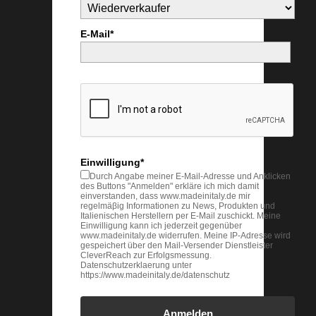
E-Mail*
Einwilligung*
Durch Angabe meiner E-Mail-Adresse und Anklicken
des Buttons "Anmelden" erkläre ich mich damit
einverstanden, dass www.madeinitaly.de mir
regelmäβig Informationen zu News, Produkten und
Italienischen Herstellern per E-Mail zuschickt. Meine
Einwilligung kann ich jederzeit gegenüber
www.madeinitaly.de widerrufen. Meine IP-Adresse wird
gespeichert über den Mail-Versender Dienstleister
CleverReach zur Erfolgsmessung.
Datenschutzerklaerung unter
https://www.madeinitaly.de/datenschutz
Anmelden