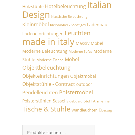
Italian
Hotelbeleuchtung
Holzstühle
Design
Klassische Beleuchtung
Kleinmöbel
Ladenbau-
Kleinmöbel - Sonstiges
Leuchten
Ladeneinrichtungen
made in italy
Massiv Möbel
Moderne Beleuchtung
Moderne
Moderne Sofas
Möbel
Stühle
Moderne Tische
Objektbeleuchtung
Objekteinrichtungen
Objektmöbel
Objektstühle - Contract
outdoor
Polstermöbel
Pendelleuchten
Sessel
Polsterstühlen
Stuhl Armlehne
Sideboard
Tische & Stühle
Wandleuchten
Überzug
Suchen