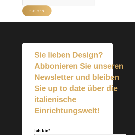
nach:
SUCHEN
Sie lieben Design?
Abbonieren Sie unseren
Newsletter und bleiben
Sie up to date über die
italienische
Einrichtungswelt!
Ich bin*