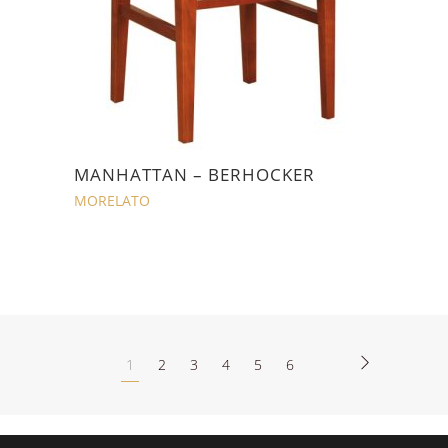
MANHATTAN – BERHOCKER
MORELATO
1
2
3
4
5
6