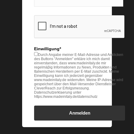
Einwilligung*
Durch Angabe meiner E-Mail-Adresse und Anklicken
des Buttons "Anmelden" erkläre ich mich damit
einverstanden, dass www.madeinitaly.de mir
regelmäβig Informationen zu News, Produkten und
Italienischen Herstellern per E-Mail zuschickt. Meine
Einwilligung kann ich jederzeit gegenüber
www.madeinitaly.de widerrufen. Meine IP-Adresse wird
gespeichert über den Mail-Versender Dienstleister
CleverReach zur Erfolgsmessung.
Datenschutzerklaerung unter
https://www.madeinitaly.de/datenschutz
Anmelden