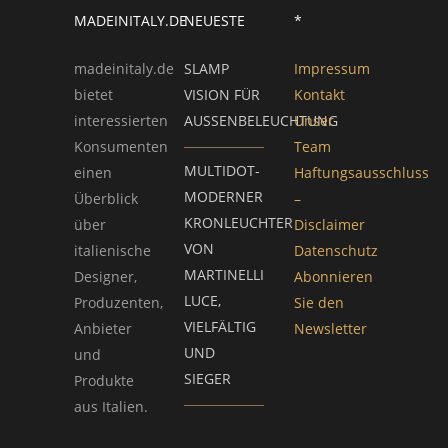
MADEINITALY.DE
NEUESTE
*
madeinitaly.de
SLAMP
Impressum
bietet
VISION FÜR
Kontakt
interessierten
AUSSENBELEUCHTUNG
Unser
Konsumenten
Team
MULTIDOT-
einen
Haftungsausschluss
MODERNER
Überblick
–
KRONLEUCHTER
über
Disclaimer
VON
italienische
Datenschutz
MARTINELLI
Designer,
Abonnieren
LUCE,
Produzenten,
Sie den
VIELFÄLTIG
Anbieter
Newsletter
UND
und
SIEGER
Produkte
aus Italien.