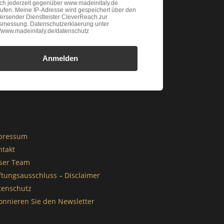
ich jederzeit gegenüber www.madeinitaly.de
ufen. Meine IP-Adresse wird gespeichert über den
ersender Dienstleister CleverReach zur
gsmessung. Datenschutzerklaerung unter
://www.madeinitaly.de/datenschutz
Anmelden
pressum
ntakt
ser Team
ftungsausschluss – Disclaimer
tenschutz
onnieren Sie den Newsletter