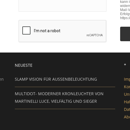
kann 
widerr
Mail-V
Erfol
https
NEUESTE
*
en
SLAMP VISION FÜR AUSSENBELEUCHTUNG
Im
Ko
MULTIDOT- MODERNER KRONLEUCHTER VON
Un
MARTINELLI LUCE, VIELFÄLTIG UND SIEGER
Ha
Da
Ab