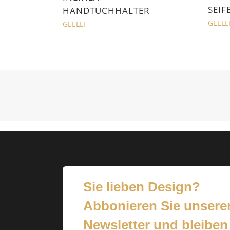
SEIF
HANDTUCHHALTER
GEELL
GEELLI
Sie lieben Design?
Abbonieren Sie unsere
Newsletter und bleiben