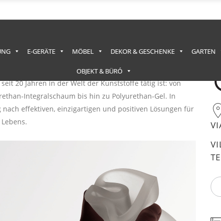
UNG
E-GERÄTE
MÖBEL
DEKOR & GESCHENKE
GARTEN
rschung und Intuition eines Unternehmens aus dem
OBJEKT & BÜRÓ
eit 20 Jahren in der Welt der Kunststoffe tätig ist: von
ethan-Integralschaum bis hin zu Polyurethan-Gel. In
nach effektiven, einzigartigen und positiven Lösungen für
 Lebens.
VI
V
TE