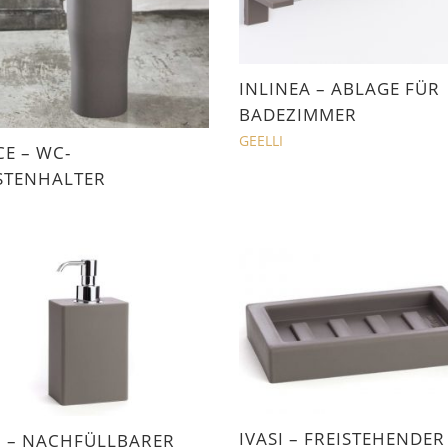
INLINEA – ABLAGE FÜR
BADEZIMMER
GEELLI
E – WC-
STENHALTER
I
IVASI – FREISTEHENDER
I – NACHFÜLLBARER