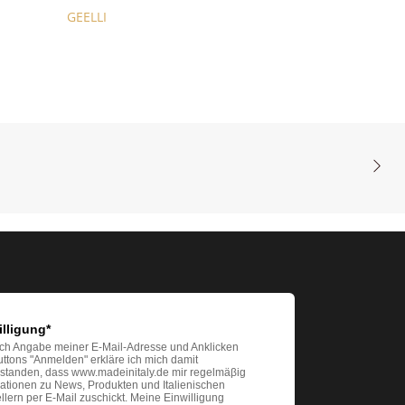
GEELLI
illigung*
ch Angabe meiner E-Mail-Adresse und Anklicken
ttons "Anmelden" erkläre ich mich damit
rstanden, dass www.madeinitaly.de mir regelmäβig
ationen zu News, Produkten und Italienischen
llern per E-Mail zuschickt. Meine Einwilligung