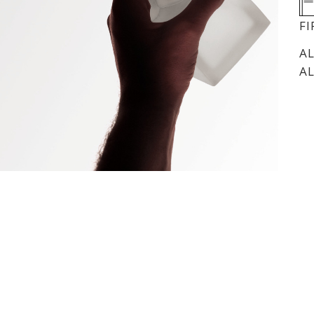
F
A
A
lität
rt