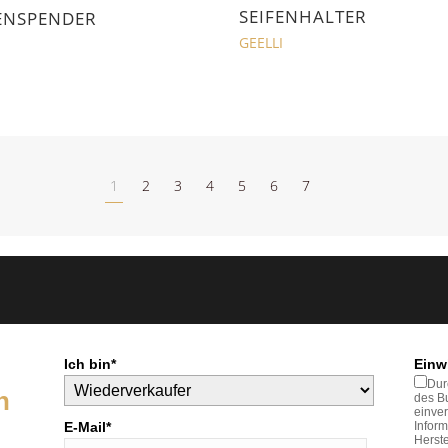
SEIFENHALTER
ENSPENDER
GEELLI
I
1
2
3
4
5
6
7
Ich bin*
Einw
Dur
n
des Bu
einve
E-Mail*
Inform
Herste