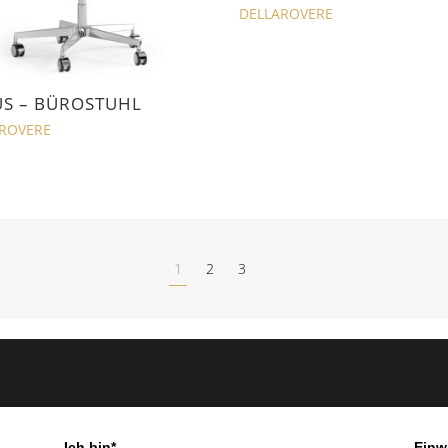
DELLAROVERE
US – BÜROSTUHL
ROVERE
1
2
3
Ich bin*
Einw