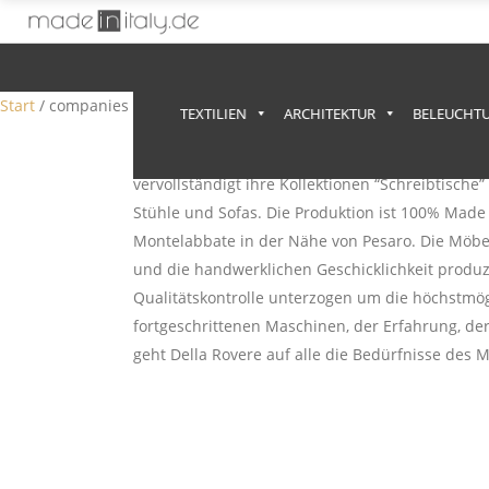
Anzeige
Start
/ companies / Della Rovere Office & Contract SRL
TEXTILIEN
ARCHITEKTUR
BELEUCHT
Della Rovere ist eine italienische Firma, die s
vervollständigt ihre Kollektionen “Schreibtisch
Stühle und Sofas. Die Produktion ist 100% Made 
Montelabbate in der Nähe von Pesaro. Die Möb
und die handwerklichen Geschicklichkeit produzie
Qualitätskontrolle unterzogen um die höchstmögl
fortgeschrittenen Maschinen, der Erfahrung, der 
geht Della Rovere auf alle die Bedürfnisse des