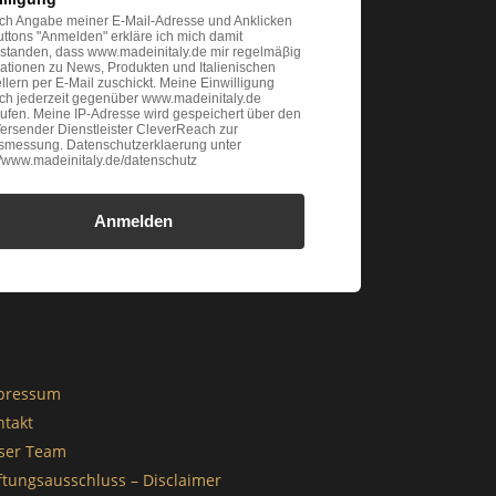
ch Angabe meiner E-Mail-Adresse und Anklicken
ttons "Anmelden" erkläre ich mich damit
rstanden, dass www.madeinitaly.de mir regelmäβig
ationen zu News, Produkten und Italienischen
llern per E-Mail zuschickt. Meine Einwilligung
ich jederzeit gegenüber www.madeinitaly.de
ufen. Meine IP-Adresse wird gespeichert über den
ersender Dienstleister CleverReach zur
gsmessung. Datenschutzerklaerung unter
://www.madeinitaly.de/datenschutz
Anmelden
pressum
ntakt
ser Team
ftungsausschluss – Disclaimer