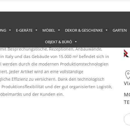
UNG
E-GERÄTE
MÖBEL
DEKOR & GESCHENKE
GARTEN
eit 25 Jahren Büromöbel produziert. Das Unternehmen
OBJEKT & BÜRÓ
e” mit Besprechungstische, Rezeptionen, Anbauwände,
in Italy und das Gebäude von 15.000 m² befindet sich in
el werden durch die modernen Produktionstechnologien
rt. Jeder Artikel wird an eine vollständige
iche Effizienz zu versichern. Dank den technologisch
V
Produktionsflexibilität und der gut organisierten Logistik,
M
 Möbelmartks und der Kunden ein.
TE