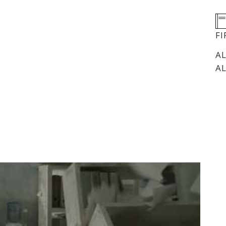
F
A
A