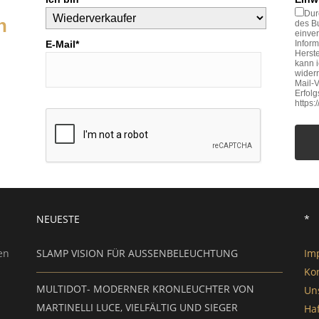
Dur
n
des Bu
einve
E-Mail*
Inform
Herste
kann 
widerr
Mail-V
Erfol
https
NEUESTE
*
en
SLAMP VISION FÜR AUSSENBELEUCHTUNG
Im
Ko
MULTIDOT- MODERNER KRONLEUCHTER VON
Un
MARTINELLI LUCE, VIELFÄLTIG UND SIEGER
Ha