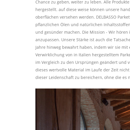
Chance zu geben, weiter zu leben. Alle Produkte
hergestellt. auf diese weise können unsere ha
oberflächen versehen werden. DELBASSO Parkett
pflanzlichen Ölen und natürlichen Inhaltsstoff
und gesünder machen. Die Mission - Wir hören 
anzupassen. Unsere Stärke ist auch die Tatsach
Jahre hinweg bewahrt haben, indem wir sie mit
Verwirklichung von in Italien hergestelltem Pa
im Vergleich zu den Ursprüngen geändert und ve
dieses wertvolle Material im Laufe der Zeit nic
dieser Leidenschaft zu bereichern, ohne die es n