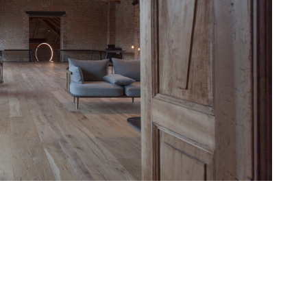
lität
rt