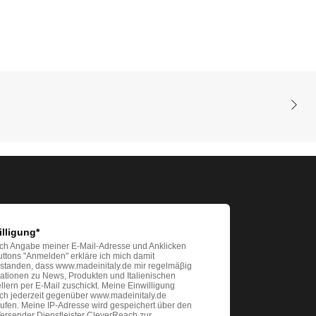
illigung*
ch Angabe meiner E-Mail-Adresse und Anklicken
ttons "Anmelden" erkläre ich mich damit
rstanden, dass www.madeinitaly.de mir regelmäβig
ationen zu News, Produkten und Italienischen
llern per E-Mail zuschickt. Meine Einwilligung
ich jederzeit gegenüber www.madeinitaly.de
ufen. Meine IP-Adresse wird gespeichert über den
ersender Dienstleister CleverReach zur