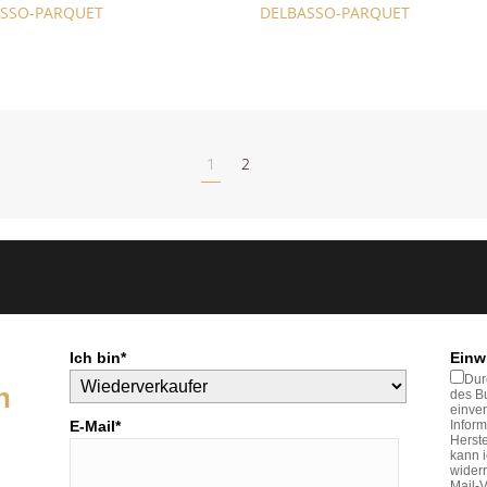
SSO-PARQUET
DELBASSO-PARQUET
1
2
Ich bin*
Einw
Dur
n
des Bu
einve
E-Mail*
Inform
Herste
kann 
widerr
Mail-V