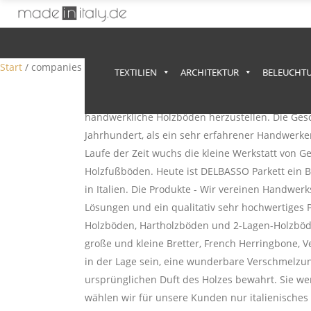
Anzeige
Start
/ companies / Delbasso Parquet
TEXTILIEN
ARCHITEKTUR
BELEUCHT
DELBASSO-Parkett ist ein Familienunternehmen, 
handwerkliche Holzböden herzustellen. Die Gesc
Jahrhundert, als ein sehr erfahrener Handwerke
Laufe der Zeit wuchs die kleine Werkstatt von G
Holzfußböden. Heute ist DELBASSO Parkett ein B
in Italien. Die Produkte - Wir vereinen Handwe
Lösungen und ein qualitativ sehr hochwertiges 
Holzböden, Hartholzböden und 2-Lagen-Holzböd
große und kleine Bretter, French Herringbone, Ve
in der Lage sein, eine wunderbare Verschmelzun
ursprünglichen Duft des Holzes bewahrt. Sie wer
wählen wir für unsere Kunden nur italienisches 