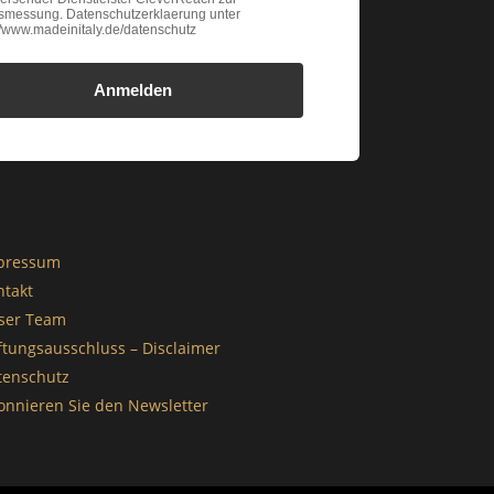
gsmessung. Datenschutzerklaerung unter
://www.madeinitaly.de/datenschutz
Anmelden
pressum
ntakt
ser Team
ftungsausschluss – Disclaimer
tenschutz
onnieren Sie den Newsletter