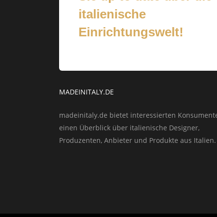
italienische
Einrichtungswelt!
MADEINITALY.DE
madeinitaly.de bietet interessierten Konsument
einen Überblick über italienische Designer,
Produzenten, Anbieter und Produkte aus Italien.