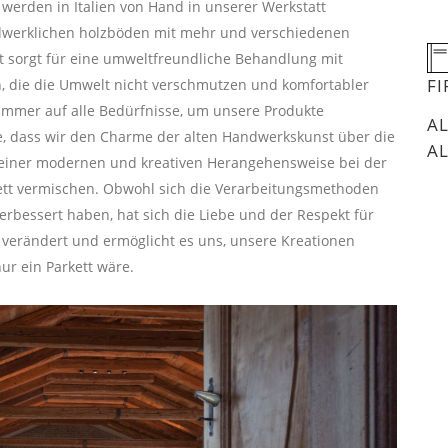
 werden in Italien von Hand in unserer Werkstatt
ndwerklichen holzböden mit mehr und verschiedenen
 sorgt für eine umweltfreundliche Behandlung mit
F
en, die die Umwelt nicht verschmutzen und komfortabler
immer auf alle Bedürfnisse, um unsere Produkte
A
e, dass wir den Charme der alten Handwerkskunst über die
A
 einer modernen und kreativen Herangehensweise bei der
rkett vermischen. Obwohl sich die Verarbeitungsmethoden
rbessert haben, hat sich die Liebe und der Respekt für
ht verändert und ermöglicht es uns, unsere Kreationen
ur ein Parkett wäre.