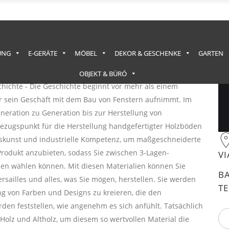
UNG
E-GERÄTE
MÖBEL
DEKOR & GESCHENKE
GARTEN
das seit drei Generationen Holz bearbeitet, um
OBJEKT & BÜRÓ
hichte - Die Geschichte beginnt vor mehr als einem
r sein Geschäft mit dem Bau von Fenstern aufnimmt. Im
eneration zu Generation bis zur Herstellung von
ezugspunkt für die Herstellung handgefertigter Holzböden
rkskunst und industrielle Kompetenz, um maßgeschneiderte
Produkt anzubieten, sodass Sie zwischen 3-Lagen-
VI
en wählen können. Mit diesen Materialien können Sie
BA
rsailles und alles, was Sie mögen, herstellen. Sie werden
TE
g von Farben und Designs zu kreieren, die den
den feststellen, wie angenehm es sich anfühlt. Tatsächlich
Holz und Altholz, um diesem so wertvollen Material die