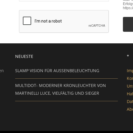
Erfol
https
NEUESTE
*
en
SLAMP VISION FÜR AUSSENBELEUCHTUNG
Im
Ko
MULTIDOT- MODERNER KRONLEUCHTER VON
Un
MARTINELLI LUCE, VIELFÄLTIG UND SIEGER
Ha
Da
Ab