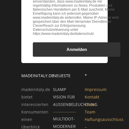
einverstanden, dass www.madeinitaly.de mir
regelmäβig Informationen zu News, Produkten und
Italienischen Herstellern per E-Mail zuschickt. Meine
Einwilligung kann ich jederzeit gegenüber
www.madeinitaly.de widerrufen. Meine IP-Adresse wird
gespeichert über den Mail-Versender Dienstleister
CleverReach zur Erfolgsmessung.
Datenschutzerklaerung unter
https://www.madeinitaly.de/datenschutz
Anmelden
MADEINITALY.DE
NEUESTE
*
madeinitaly.de
SLAMP
Impressum
bietet
VISION FÜR
Kontakt
interessierten
AUSSENBELEUCHTUNG
Unser
Konsumenten
Team
MULTIDOT-
einen
Haftungsausschluss
MODERNER
Überblick
–