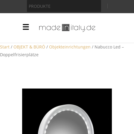
Anzeige
PRODUKTE
Start
/
OBJEKT & BÜRÓ
/
Objekteinrichtungen
/ Nabucco Led –
Doppelfrisierplätze