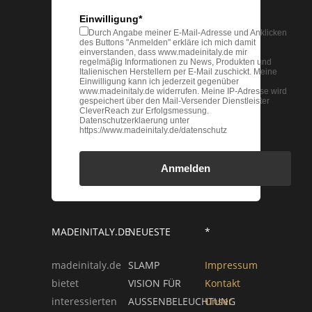
Einwilligung*
Durch Angabe meiner E-Mail-Adresse und Anklicken
des Buttons "Anmelden" erkläre ich mich damit
einverstanden, dass www.madeinitaly.de mir
regelmäβig Informationen zu News, Produkten und
Italienischen Herstellern per E-Mail zuschickt. Meine
Einwilligung kann ich jederzeit gegenüber
www.madeinitaly.de widerrufen. Meine IP-Adresse wird
gespeichert über den Mail-Versender Dienstleister
CleverReach zur Erfolgsmessung.
Datenschutzerklaerung unter
https://www.madeinitaly.de/datenschutz
Anmelden
MADEINITALY.DE
NEUESTE
*
madeinitaly.de
SLAMP
Impressum
bietet
VISION FÜR
Kontakt
interessierten
AUSSENBELEUCHTUNG
Unser