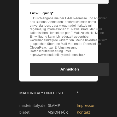
Einwilligung*
Durch Angabe meiner E-Mail-Adresse und Anklicken
des Buttons "Anmelden" erkläre ich mich damit
einverstanden, dass www.madeinitaly.de mir
regelmäβig Informationen zu News, Produkten und
Italienischen Herstellern per E-Mail zuschickt. Meine
Einwilligung kann ich jederzeit gegenüber
www.madeinitaly.de widerrufen. Meine IP-Adresse wird
gespeichert über den Mail-Versender Dienstleister
CleverReach zur Erfolgsmessung.
Datenschutzerklaerung unter
https://www.madeinitaly.de/datenschutz
Anmelden
MADEINITALY.DE
NEUESTE
*
madeinitaly.de
SLAMP
Impressum
bietet
VISION FÜR
Kontakt