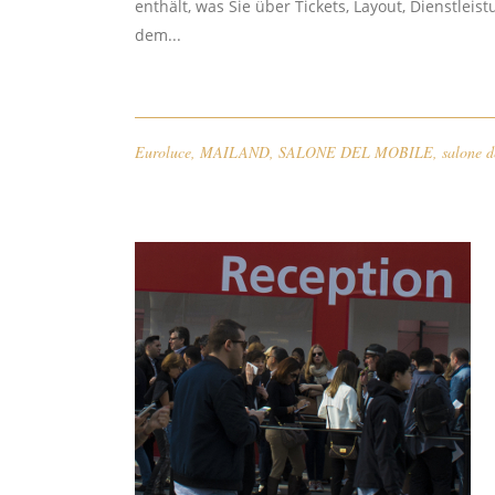
enthält, was Sie über Tickets, Layout, Dienstle
dem...
Euroluce
,
MAILAND
,
SALONE DEL MOBILE
,
salone d